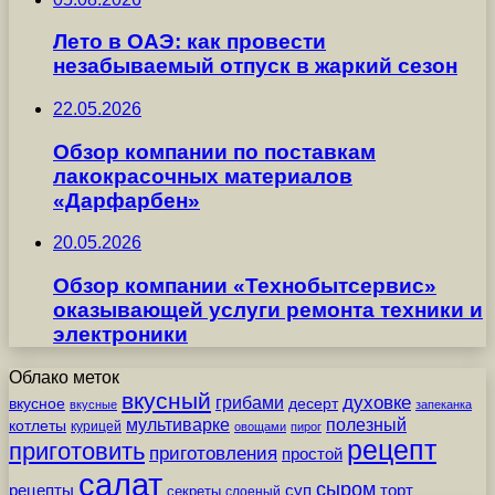
Лето в ОАЭ: как провести
незабываемый отпуск в жаркий сезон
22.05.2026
Обзор компании по поставкам
лакокрасочных материалов
«Дарфарбен»
20.05.2026
Обзор компании «Технобытсервис»
оказывающей услуги ремонта техники и
электроники
Облако меток
вкусный
грибами
духовке
вкусное
десерт
вкусные
запеканка
мультиварке
полезный
котлеты
курицей
овощами
пирог
рецепт
приготовить
приготовления
простой
салат
сыром
рецепты
суп
торт
секреты
слоеный