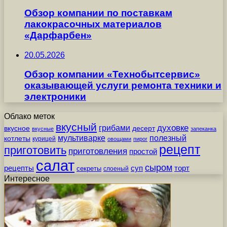
Обзор компании по поставкам
лакокрасочных материалов
«Дарфарбен»
20.05.2026
Обзор компании «Технобытсервис»
оказывающей услуги ремонта техники и
электроники
Облако меток
вкусный
грибами
духовке
вкусное
десерт
вкусные
запеканка
мультиварке
полезный
котлеты
курицей
овощами
пирог
рецепт
приготовить
приготовления
простой
салат
сыром
рецепты
суп
торт
секреты
слоеный
Интересное