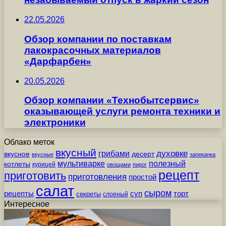
22.05.2026
Обзор компании по поставкам
лакокрасочных материалов
«Дарфарбен»
20.05.2026
Обзор компании «Технобытсервис»
оказывающей услуги ремонта техники и
электроники
Облако меток
вкусный
грибами
духовке
вкусное
десерт
вкусные
запеканка
мультиварке
полезный
котлеты
курицей
овощами
пирог
рецепт
приготовить
приготовления
простой
салат
сыром
рецепты
суп
торт
секреты
слоеный
Интересное