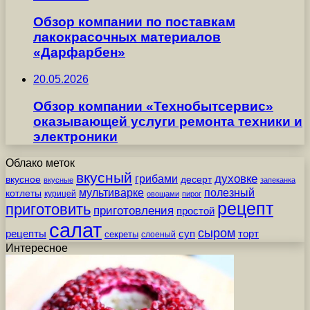
Обзор компании по поставкам
лакокрасочных материалов
«Дарфарбен»
20.05.2026
Обзор компании «Технобытсервис»
оказывающей услуги ремонта техники и
электроники
Облако меток
вкусный
грибами
духовке
вкусное
десерт
вкусные
запеканка
мультиварке
полезный
котлеты
курицей
овощами
пирог
рецепт
приготовить
приготовления
простой
салат
сыром
рецепты
суп
торт
секреты
слоеный
Интересное