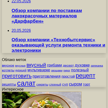
22.05.2026
Обзор компании по поставкам
лакокрасочных материалов
«Дарфарбен»
20.05.2026
Обзор компании «Технобытсервис»
оказывающей услуги ремонта техники и
электроники
Облако меток
вкусный
грибами
духовке
вкусное
десерт
вкусные
запеканка
мультиварке
полезный
котлеты
курицей
овощами
пирог
рецепт
приготовить
приготовления
простой
салат
сыром
рецепты
суп
торт
секреты
слоеный
Интересное