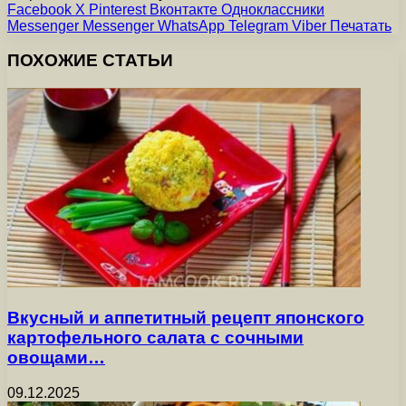
Facebook
X
Pinterest
Вконтакте
Одноклассники
Messenger
Messenger
WhatsApp
Telegram
Viber
Печатать
ПОХОЖИЕ СТАТЬИ
Вкусный и аппетитный рецепт японского
картофельного салата с сочными
овощами…
09.12.2025