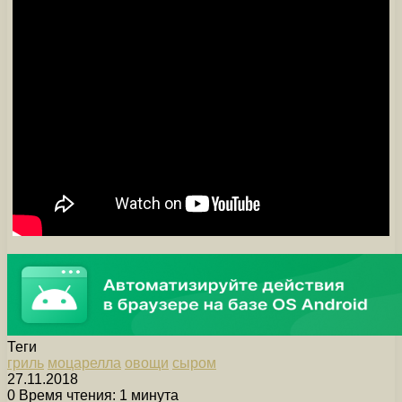
Теги
гриль
моцарелла
овощи
сыром
27.11.2018
0
Время чтения: 1 минута