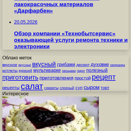
лакокрасочных материалов
«Дарфарбен»
20.05.2026
Обзор компании «Технобытсервис»
оказывающей услуги ремонта техники и
электроники
Облако меток
вкусный
грибами
духовке
вкусное
десерт
вкусные
запеканка
мультиварке
полезный
котлеты
курицей
овощами
пирог
рецепт
приготовить
приготовления
простой
салат
сыром
рецепты
суп
торт
секреты
слоеный
Интересное