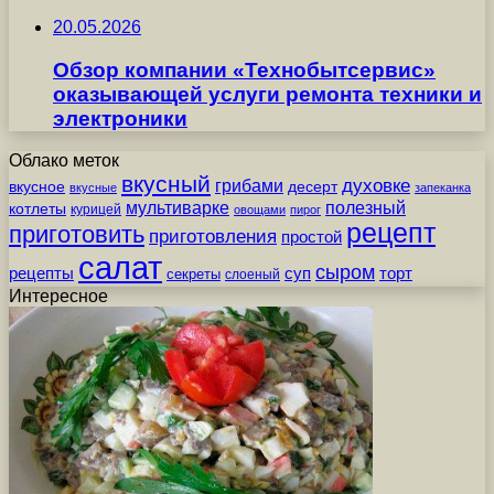
20.05.2026
Обзор компании «Технобытсервис»
оказывающей услуги ремонта техники и
электроники
Облако меток
вкусный
грибами
духовке
вкусное
десерт
вкусные
запеканка
мультиварке
полезный
котлеты
курицей
овощами
пирог
рецепт
приготовить
приготовления
простой
салат
сыром
рецепты
суп
торт
секреты
слоеный
Интересное