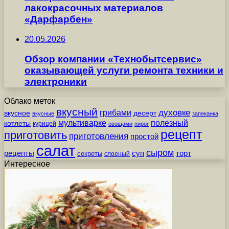
лакокрасочных материалов
«Дарфарбен»
20.05.2026
Обзор компании «Технобытсервис»
оказывающей услуги ремонта техники и
электроники
Облако меток
вкусный
грибами
духовке
вкусное
десерт
вкусные
запеканка
мультиварке
полезный
котлеты
курицей
овощами
пирог
рецепт
приготовить
приготовления
простой
салат
сыром
рецепты
суп
торт
секреты
слоеный
Интересное