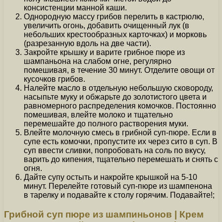
консистенции манной каши.
Однородную массу грибов перелить в кастрюлю,
увеличить огонь, добавить очищенный лук (в
небольших крестообразных карточках) и морковь
(разрезанную вдоль на две части).
Закройте крышку и варите грибное пюре из
шампаньона на слабом огне, регулярно
помешивая, в течение 30 минут. Отделите овощи от
кусочков грибов.
Налейте масло в отдельную небольшую сковороду,
насыпьте муку и обжарьте до золотистого цвета и
равномерного распределения комочков. Постоянно
помешивая, влейте молоко и тщательно
перемешайте до полного растворения муки.
Влейте молочную смесь в грибной суп-пюре. Если в
супе есть комочки, пропустите их через сито в суп. В
суп ввести сливки, попробовать на соль по вкусу,
варить до кипения, тщательно перемешать и снять с
огня.
Дайте супу остыть и накройте крышкой на 5-10
минут. Перелейте готовый суп-пюре из шампенона
в тарелку и подавайте к столу горячим. Подавайте!;
Грибной суп пюре из шампиньонов | Крем