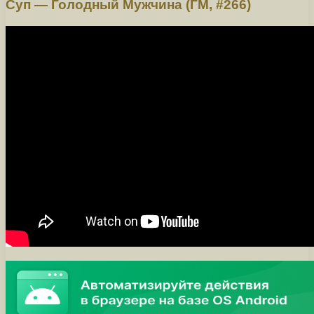
Суп — Голодный Мужчина (ГМ, #266)