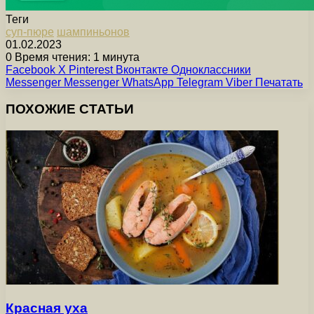
Теги
суп-пюре
шампиньонов
01.02.2023
0
Время чтения: 1 минута
Facebook
X
Pinterest
Вконтакте
Одноклассники
Messenger
Messenger
WhatsApp
Telegram
Viber
Печатать
ПОХОЖИЕ СТАТЬИ
Красная уха