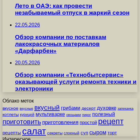
Лето в ОАЭ: как провести
незабываемый отпуск в жаркий сезон
22.05.2026
Обзор компании по поставкам
лакокрасочных материалов
«Дарфарбен»
20.05.2026
Обзор компании «Технобытсервис»
оказывающей услуги ремонта техники и
электроники
Облако меток
вкусный
грибами
духовке
вкусное
десерт
вкусные
запеканка
мультиварке
полезный
котлеты
курицей
овощами
пирог
рецепт
приготовить
приготовления
простой
салат
сыром
рецепты
суп
торт
секреты
слоеный
Интересное