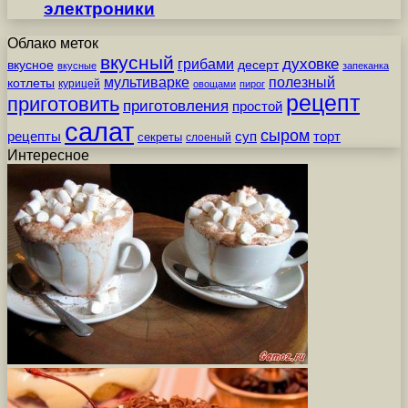
электроники
Облако меток
вкусный
грибами
духовке
вкусное
десерт
вкусные
запеканка
мультиварке
полезный
котлеты
курицей
овощами
пирог
рецепт
приготовить
приготовления
простой
салат
сыром
рецепты
суп
торт
секреты
слоеный
Интересное