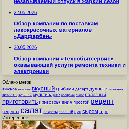
незабываемый отпуск в жаркий сезон
22.05.2026
Обзор компании по поставкам
лакокрасочных материалов
«Дарфарбен»
20.05.2026
Обзор компании «Технобытсервис»
оказывающей услуги ремонта техники и
электроники
Облако меток
вкусный
грибами
духовке
вкусное
десерт
вкусные
запеканка
мультиварке
полезный
котлеты
курицей
овощами
пирог
рецепт
приготовить
приготовления
простой
салат
сыром
рецепты
суп
торт
секреты
слоеный
Интересное