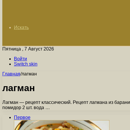
Искать
Пятница , 7 Август 2026
Войти
Switch skin
Главная
/
лагман
лагман
Лагман — рецепт классический. Рецепт лагмана из баранин
помидор 2 шт. вода …
Первое