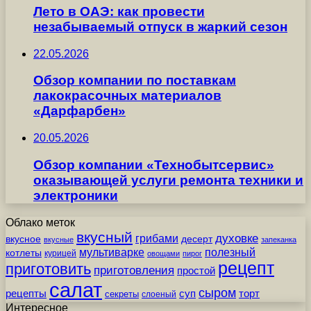
Лето в ОАЭ: как провести
незабываемый отпуск в жаркий сезон
22.05.2026
Обзор компании по поставкам
лакокрасочных материалов
«Дарфарбен»
20.05.2026
Обзор компании «Технобытсервис»
оказывающей услуги ремонта техники и
электроники
Облако меток
вкусный
грибами
духовке
вкусное
десерт
вкусные
запеканка
мультиварке
полезный
котлеты
курицей
овощами
пирог
рецепт
приготовить
приготовления
простой
салат
сыром
рецепты
суп
торт
секреты
слоеный
Интересное