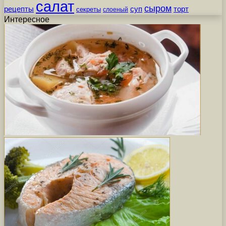
салат
сыром
рецепты
суп
торт
секреты
слоеный
Интересное