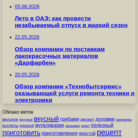
05.08.2026
Лето в ОАЭ: как провести
незабываемый отпуск в жаркий сезон
22.05.2026
Обзор компании по поставкам
лакокрасочных материалов
«Дарфарбен»
20.05.2026
Обзор компании «Технобытсервис»
оказывающей услуги ремонта техники и
электроники
Облако меток
вкусный
грибами
духовке
вкусное
десерт
вкусные
запеканка
мультиварке
полезный
котлеты
курицей
овощами
пирог
рецепт
приготовить
приготовления
простой