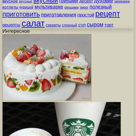
вкусный
грибами
духовке
вкусное
десерт
вкусные
запеканка
мультиварке
полезный
котлеты
курицей
овощами
пирог
рецепт
приготовить
приготовления
простой
салат
сыром
рецепты
суп
торт
секреты
слоеный
Интересное