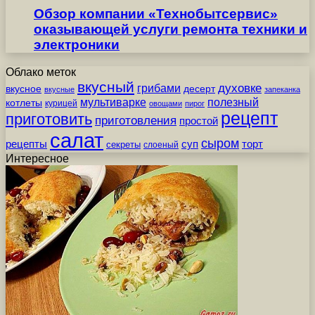
Обзор компании «Технобытсервис»
оказывающей услуги ремонта техники и
электроники
Облако меток
вкусный
грибами
духовке
вкусное
десерт
вкусные
запеканка
мультиварке
полезный
котлеты
курицей
овощами
пирог
рецепт
приготовить
приготовления
простой
салат
сыром
рецепты
суп
торт
секреты
слоеный
Интересное