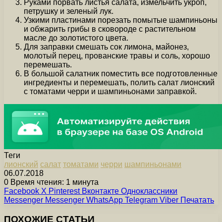
Руками порвать листья салата, измельчить укроп,
петрушку и зеленый лук.
Узкими пластинами порезать помытые шампиньоны
и обжарить грибы в сковороде с растительном
масле до золотистого цвета.
Для заправки смешать сок лимона, майонез,
молотый перец, прованские травы и соль, хорошо
перемешать.
В большой салатник поместить все подготовленные
ингредиенты и перемешать, полить салат лионский
с томатами черри и шампиньонами заправкой.
Теги
лионский
салат
томатами
черри
шампиньонами
06.07.2018
0
Время чтения: 1 минута
Facebook
X
Pinterest
Вконтакте
Одноклассники
Messenger
Messenger
WhatsApp
Telegram
Viber
Печатать
ПОХОЖИЕ СТАТЬИ