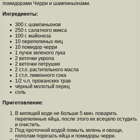
помидорами Черри и шампиньонами.
Ингредиенты:
300 г. шампиньонов
250 г. салатного микса
100 г. майонеза
10 перепелиных яиц
10 помидор черри
1 пучок зеленого лука
2 веточки укропа
2 веточки петрушки
2 ст.л. растительного масла
1 ст.л. лимонного сока
1/2 ч.л. прованских трав
чёрный молотый перец
соль
Приготовление:
В кипящей воде не больше 5 мин. поварить
перепелиные яйца, после этого их всецело остудить
и очистить.
Под проточной водой помыть зелень и овощи,
пополам порезать яйца и помидоры черри.