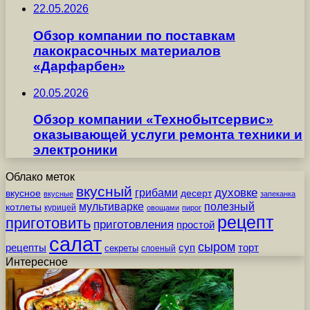
22.05.2026
Обзор компании по поставкам
лакокрасочных материалов
«Дарфарбен»
20.05.2026
Обзор компании «Технобытсервис»
оказывающей услуги ремонта техники и
электроники
Облако меток
вкусный
грибами
духовке
вкусное
десерт
вкусные
запеканка
мультиварке
полезный
котлеты
курицей
овощами
пирог
рецепт
приготовить
приготовления
простой
салат
сыром
рецепты
суп
торт
секреты
слоеный
Интересное