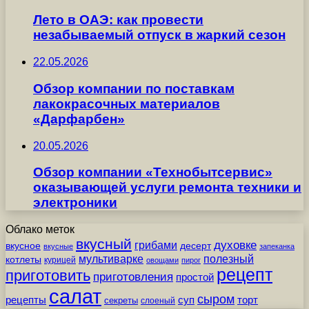
Лето в ОАЭ: как провести
незабываемый отпуск в жаркий сезон
22.05.2026
Обзор компании по поставкам
лакокрасочных материалов
«Дарфарбен»
20.05.2026
Обзор компании «Технобытсервис»
оказывающей услуги ремонта техники и
электроники
Облако меток
вкусный
грибами
духовке
вкусное
десерт
вкусные
запеканка
мультиварке
полезный
котлеты
курицей
овощами
пирог
рецепт
приготовить
приготовления
простой
салат
сыром
рецепты
суп
торт
секреты
слоеный