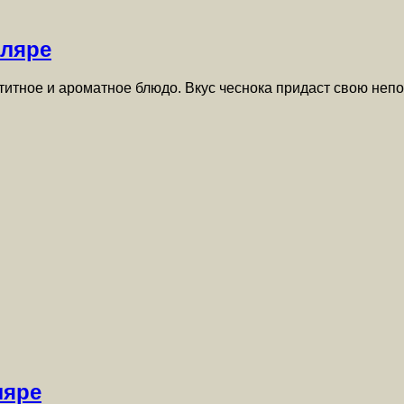
кляре
титное и ароматное блюдо. Вкус чеснока придаст свою неп
ляре