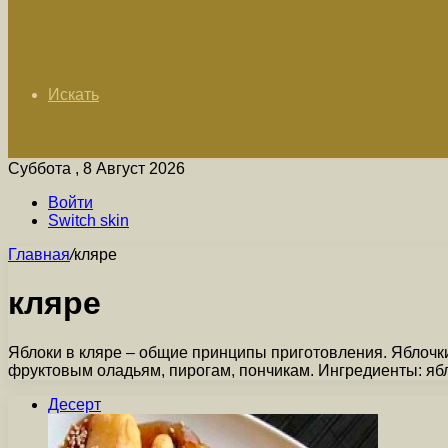
Искать
Суббота , 8 Август 2026
Войти
Switch skin
Главная
/
кляре
кляре
Яблоки в кляре – общие принципы приготовления. Яблочки
фруктовым оладьям, пирогам, пончикам. Ингредиенты: яб
Десерт