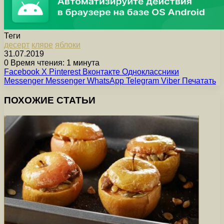
Теги
десерт
кляре
яблоки
31.07.2019
0
Время чтения: 1 минута
Facebook
X
Pinterest
Вконтакте
Одноклассники
Messenger
Messenger
WhatsApp
Telegram
Viber
Печатать
ПОХОЖИЕ СТАТЬИ