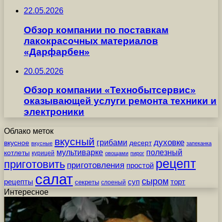
22.05.2026
Обзор компании по поставкам
лакокрасочных материалов
«Дарфарбен»
20.05.2026
Обзор компании «Технобытсервис»
оказывающей услуги ремонта техники и
электроники
Облако меток
вкусный
грибами
духовке
вкусное
десерт
вкусные
запеканка
мультиварке
полезный
котлеты
курицей
овощами
пирог
рецепт
приготовить
приготовления
простой
салат
сыром
рецепты
суп
торт
секреты
слоеный
Интересное