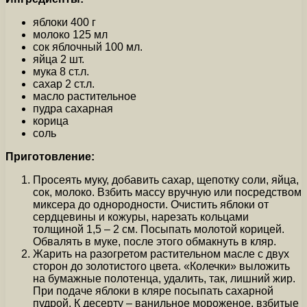
яблоки 400 г
молоко 125 мл
сок яблочный 100 мл.
яйца 2 шт.
мука 8 ст.л.
сахар 2 ст.л.
масло растительное
пудра сахарная
корица
соль
Приготовление:
Просеять муку, добавить сахар, щепотку соли, яйца,
сок, молоко. Взбить массу вручную или посредством
миксера до однородности. Очистить яблоки от
сердцевины и кожуры, нарезать кольцами
толщиной 1,5 – 2 см. Посыпать молотой корицей.
Обвалять в муке, после этого обмакнуть в кляр.
Жарить на разогретом растительном масле с двух
сторон до золотистого цвета. «Колечки» выложить
на бумажные полотенца, удалить, так, лишний жир.
При подаче яблоки в кляре посыпать сахарной
пудрой. К десерту – ванильное мороженое, взбитые