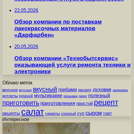
22.05.2026
Обзор компании по поставкам
лакокрасочных материалов
«Дарфарбен»
20.05.2026
Обзор компании «Технобытсервис»
оказывающей услуги ремонта техники и
электроники
Облако меток
вкусный
грибами
духовке
вкусное
десерт
вкусные
запеканка
мультиварке
полезный
котлеты
курицей
овощами
пирог
рецепт
приготовить
приготовления
простой
салат
сыром
рецепты
суп
торт
секреты
слоеный
Интересное