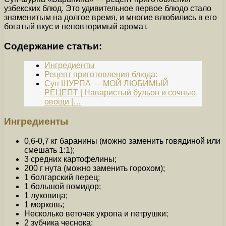
узбекских блюд. Это удивительное первое блюдо стало
знаменитым на долгое время, и многие влюбились в его
богатый вкус и неповторимый аромат.
Содержание статьи:
Ингредиенты
Рецепт приготовления блюда:
Суп ШУРПА — МОЙ ЛЮБИМЫЙ
РЕЦЕПТ | Наваристый бульон и сочные
овощи |…
Ингредиенты
0,6-0,7 кг баранины (можно заменить говядиной или
смешать 1:1);
3 средних картофелины;
200 г нута (можно заменить горохом);
1 болгарский перец;
1 большой помидор;
1 луковица;
1 морковь;
Несколько веточек укропа и петрушки;
2 зубчика чеснока;