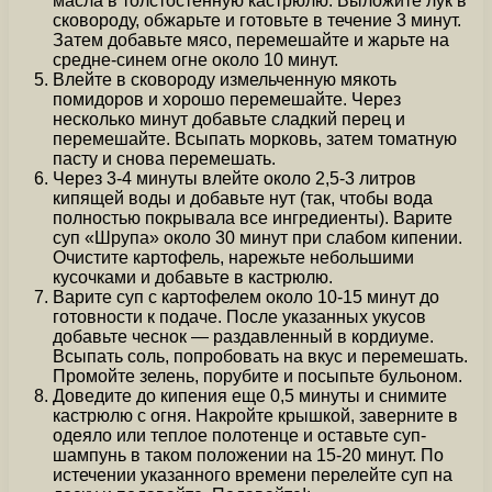
масла в толстостенную кастрюлю. Выложите лук в
сковороду, обжарьте и готовьте в течение 3 минут.
Затем добавьте мясо, перемешайте и жарьте на
средне-синем огне около 10 минут.
Влейте в сковороду измельченную мякоть
помидоров и хорошо перемешайте. Через
несколько минут добавьте сладкий перец и
перемешайте. Всыпать морковь, затем томатную
пасту и снова перемешать.
Через 3-4 минуты влейте около 2,5-3 литров
кипящей воды и добавьте нут (так, чтобы вода
полностью покрывала все ингредиенты). Варите
суп «Шрупа» около 30 минут при слабом кипении.
Очистите картофель, нарежьте небольшими
кусочками и добавьте в кастрюлю.
Варите суп с картофелем около 10-15 минут до
готовности к подаче. После указанных укусов
добавьте чеснок — раздавленный в кордиуме.
Всыпать соль, попробовать на вкус и перемешать.
Промойте зелень, порубите и посыпьте бульоном.
Доведите до кипения еще 0,5 минуты и снимите
кастрюлю с огня. Накройте крышкой, заверните в
одеяло или теплое полотенце и оставьте суп-
шампунь в таком положении на 15-20 минут. По
истечении указанного времени перелейте суп на