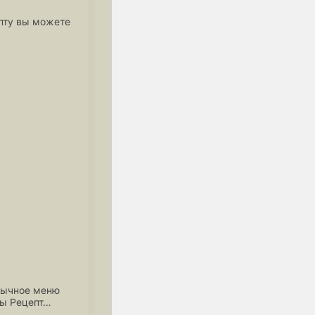
епту вы можете
обычное меню
ты Рецепт…