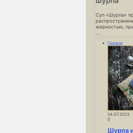
шурпа
Суп «Шурпа» пр
распространени
жирностью, при
…
Первое
24.07.2023
0
Шурпа 