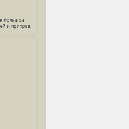
ов большой
ей и приправ.