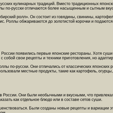
русских кулинарных традиций. Вместо традиционных японски
ллы по-русски отличаются более насыщенным и сытным вку
ирский ролл». Он состоит из говядины, свинины, картофел
рис. Роллы обжариваются до золотистой корочки и подаются 
а в России появились первые японские рестораны. Хотя суш
 собой свои рецепты и техники приготовления, но адаптир
ллы по-русски. Они отличались от классических японских 
льзовали местные продукты, такие как картофель, огурцы,
в России. Они были необычными и вкусными, что привлека
казать как отдельное блюдо или в составе сетов суши.
шенствоваться. Были созданы новые рецепты и вариации э
жом.