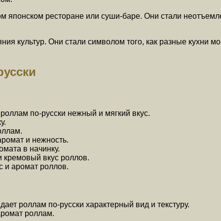
ом японском ресторане или суши-баре. Они стали неотъемл
ния культур. Они стали символом того, как разные кухни мо
русски
роллам по-русски нежный и мягкий вкус.
у.
оллам.
ромат и нежность.
омата в начинку.
и кремовый вкус роллов.
с и аромат роллов.
ает роллам по-русски характерный вид и текстуру.
аромат роллам.