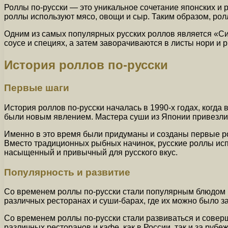
Роллы по-русски — это уникальное сочетание японских и 
роллы используют мясо, овощи и сыр. Таким образом, ро
Одним из самых популярных русских роллов является «Сиб
соусе и специях, а затем заворачиваются в листы нори и 
История роллов по-русски
Первые шаги
История роллов по-русски началась в 1990-х годах, когд
были новым явлением. Мастера суши из Японии привезли с
Именно в это время были придуманы и созданы первые ро
Вместо традиционных рыбных начинок, русские роллы испо
насыщенный и привычный для русского вкус.
Популярность и развитие
Со временем роллы по-русски стали популярным блюдом 
различных ресторанах и суши-барах, где их можно было за
Со временем роллы по-русски стали развиваться и совер
различных ресторанов и кафе, как в России, так и за рубе