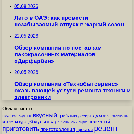
05.08.2026
Лето в ОАЭ: как провести
незабываемый отпуск в жаркий сезон
22.05.2026
Обзор компании по поставкам
лакокрасочных материалов
«Дарфарбен»
20.05.2026
Обзор компании «Технобытсервис»
оказывающей услуги ремонта техники и
электроники
Облако меток
вкусный
грибами
духовке
вкусное
десерт
вкусные
запеканка
мультиварке
полезный
котлеты
курицей
овощами
пирог
рецепт
приготовить
приготовления
простой