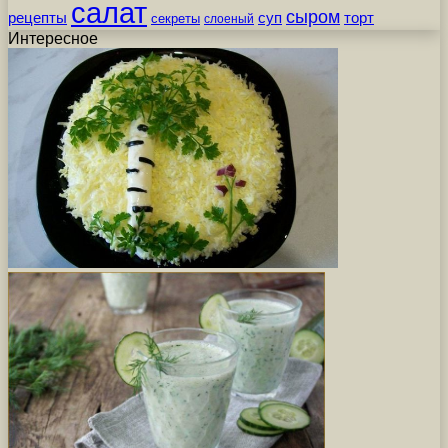
салат
сыром
рецепты
суп
торт
секреты
слоеный
Интересное