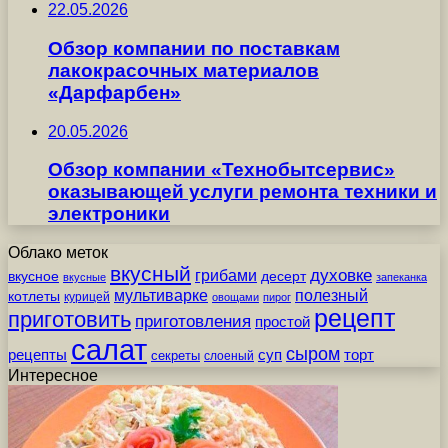
22.05.2026
Обзор компании по поставкам
лакокрасочных материалов
«Дарфарбен»
20.05.2026
Обзор компании «Технобытсервис»
оказывающей услуги ремонта техники и
электроники
Облако меток
вкусный
грибами
духовке
вкусное
десерт
вкусные
запеканка
мультиварке
полезный
котлеты
курицей
овощами
пирог
рецепт
приготовить
приготовления
простой
салат
сыром
рецепты
суп
торт
секреты
слоеный
Интересное