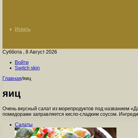
Искать
Суббота , 8 Август 2026
Войти
Switch skin
Главная
/
яиц
яиц
Очень вкусный салат из морепродуктов под названием «Дар
помидорами заправляется кисло-сладким соусом. Ингред
Салаты