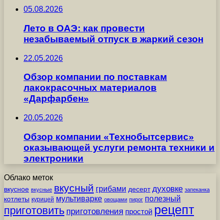
05.08.2026
Лето в ОАЭ: как провести
незабываемый отпуск в жаркий сезон
22.05.2026
Обзор компании по поставкам
лакокрасочных материалов
«Дарфарбен»
20.05.2026
Обзор компании «Технобытсервис»
оказывающей услуги ремонта техники и
электроники
Облако меток
вкусный
грибами
духовке
вкусное
десерт
вкусные
запеканка
мультиварке
полезный
котлеты
курицей
овощами
пирог
рецепт
приготовить
приготовления
простой