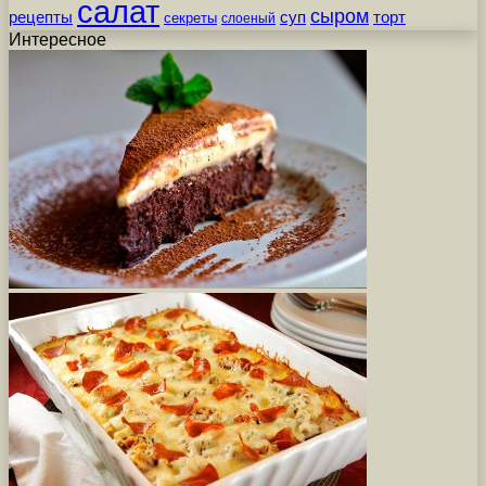
салат
сыром
рецепты
суп
торт
секреты
слоеный
Интересное