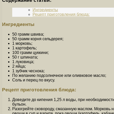
Содержание статьи:
Ингредиенты
Рецепт приготовления блюда:
Ингредиенты
50 грамм швива;
50 грамм корня сельдерея;
1 морковь;
1 картофель;
100 грамм цуккини;
50 г шпината;
1 луковица;
2 яйца;
1 зубчик чеснока;
По желанию подсолнечное или оливковое масло;
Соль и перец по вкусу.
Рецепт приготовления блюда:
Доведите до кипения 1,25 л воды, при необходимости
бульон.
Разогрейте сковороду, смазанную маслом. Морковь на
овощи в суп и варите, пока овощи (картофель, кабач