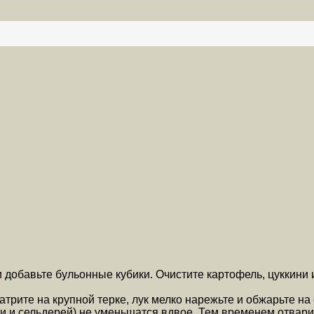
 добавьте бульонные кубики. Очистите картофель, цуккини 
трите на крупной терке, лук мелко нарежьте и обжарьте на
ки и сельдерей) не уменьшатся вдвое. Тем временем отвари