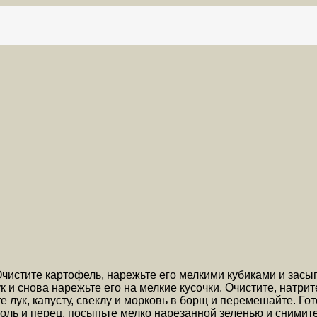
Очистите картофель, нарежьте его мелкими кубиками и засы
к и снова нарежьте его на мелкие кусочки. Очистите, натри
 лук, капусту, свеклу и морковь в борщ и перемешайте. Гот
соль и перец, посыпьте мелко нарезанной зеленью и снимите