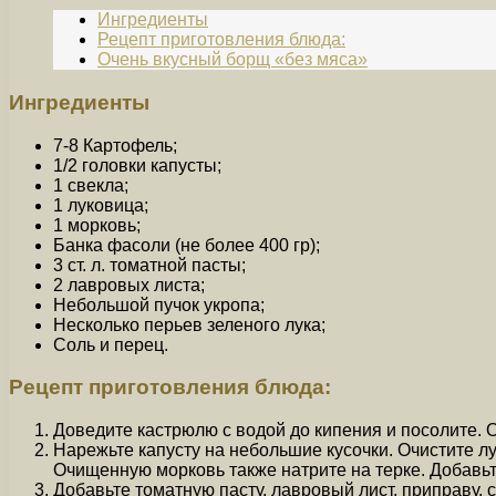
Ингредиенты
Рецепт приготовления блюда:
Очень вкусный борщ «без мяса»
Ингредиенты
7-8 Картофель;
1/2 головки капусты;
1 свекла;
1 луковица;
1 морковь;
Банка фасоли (не более 400 гр);
3 ст. л. томатной пасты;
2 лавровых листа;
Небольшой пучок укропа;
Несколько перьев зеленого лука;
Соль и перец.
Рецепт приготовления блюда:
Доведите кастрюлю с водой до кипения и посолите. 
Нарежьте капусту на небольшие кусочки. Очистите лу
Очищенную морковь также натрите на терке. Добавьте
Добавьте томатную пасту, лавровый лист, приправу, 