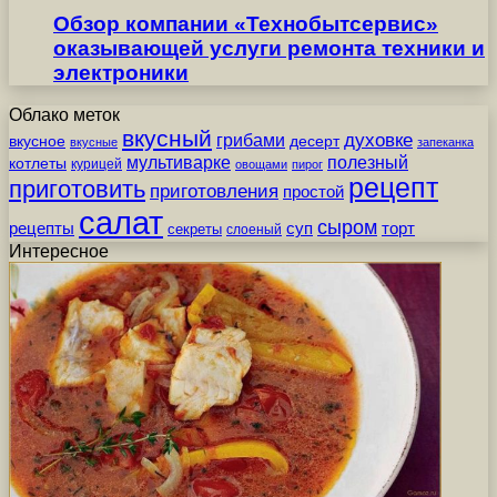
Обзор компании «Технобытсервис»
оказывающей услуги ремонта техники и
электроники
Облако меток
вкусный
грибами
духовке
вкусное
десерт
вкусные
запеканка
мультиварке
полезный
котлеты
курицей
овощами
пирог
рецепт
приготовить
приготовления
простой
салат
сыром
рецепты
суп
торт
секреты
слоеный
Интересное