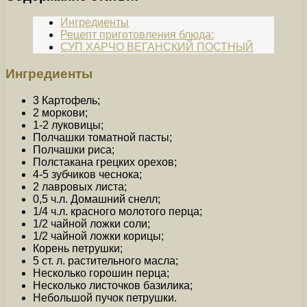
Ингредиенты
Рецепт приготовления блюда:
СУП ХАРЧО ВЕГАНСКИЙ ПОСТНЫЙ
Ингредиенты
3 Картофель;
2 моркови;
1-2 луковицы;
Полчашки томатной пасты;
Полчашки риса;
Полстакана грецких орехов;
4-5 зубчиков чеснока;
2 лавровых листа;
0,5 ч.л. Домашний снелл;
1/4 ч.л. красного молотого перца;
1/2 чайной ложки соли;
1/2 чайной ложки корицы;
Корень петрушки;
5 ст. л. растительного масла;
Несколько горошин перца;
Несколько листочков базилика;
Небольшой пучок петрушки.