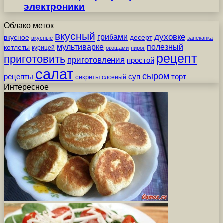
электроники
Облако меток
вкусный
грибами
духовке
вкусное
десерт
вкусные
запеканка
мультиварке
полезный
котлеты
курицей
овощами
пирог
рецепт
приготовить
приготовления
простой
салат
сыром
рецепты
суп
торт
секреты
слоеный
Интересное