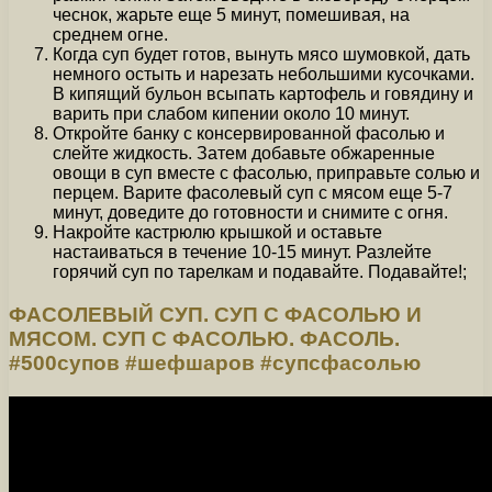
чеснок, жарьте еще 5 минут, помешивая, на
среднем огне.
Когда суп будет готов, вынуть мясо шумовкой, дать
немного остыть и нарезать небольшими кусочками.
В кипящий бульон всыпать картофель и говядину и
варить при слабом кипении около 10 минут.
Откройте банку с консервированной фасолью и
слейте жидкость. Затем добавьте обжаренные
овощи в суп вместе с фасолью, приправьте солью и
перцем. Варите фасолевый суп с мясом еще 5-7
минут, доведите до готовности и снимите с огня.
Накройте кастрюлю крышкой и оставьте
настаиваться в течение 10-15 минут. Разлейте
горячий суп по тарелкам и подавайте. Подавайте!;
ФАСОЛЕВЫЙ СУП. СУП С ФАСОЛЬЮ И
МЯСОМ. СУП С ФАСОЛЬЮ. ФАСОЛЬ.
#500супов #шефшаров #супсфасолью