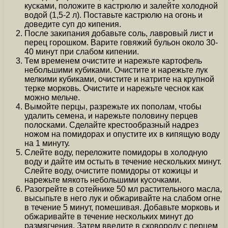
кусками, положите в кастрюлю и залейте холодной
водой (1,5-2 л). Поставьте кастрюлю на огонь и
доведите суп до кипения.
После закипания добавьте соль, лавровый лист и
перец горошком. Варите говяжий бульон около 30-
40 минут при слабом кипении.
Тем временем очистите и нарежьте картофель
небольшими кубиками. Очистите и нарежьте лук
мелкими кубиками, очистите и натрите на крупной
терке морковь. Очистите и нарежьте чеснок как
можно мельче.
Вымойте перцы, разрежьте их пополам, чтобы
удалить семена, и нарежьте половину перцев
полосками. Сделайте крестообразный надрез
ножом на помидорах и опустите их в кипящую воду
на 1 минуту.
Слейте воду, переложите помидоры в холодную
воду и дайте им остыть в течение нескольких минут.
Слейте воду, очистите помидоры от кожицы и
нарежьте мякоть небольшими кусочками.
Разогрейте в сотейнике 50 мл растительного масла,
высыпьте в него лук и обжаривайте на слабом огне
в течение 5 минут, помешивая. Добавьте морковь и
обжаривайте в течение нескольких минут до
размягчения. Затем введите в сковороду с перцем