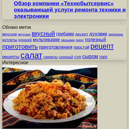
Обзор компании «Технобытсервис»
оказывающей услуги ремонта техники и
электроники
Облако меток
вкусный
грибами
духовке
вкусное
десерт
вкусные
запеканка
мультиварке
полезный
котлеты
курицей
овощами
пирог
рецепт
приготовить
приготовления
простой
салат
сыром
рецепты
суп
торт
секреты
слоеный
Интересное