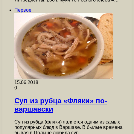
Первое
15.06.2018
0
Суп из рубца «Фляки» по-
варшавски
Суп из рубца (фляки) является одним из самых
популярных блюд в Варшаве. В былые времена
бывая в Польше любила суп…