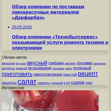
Обзор компании по поставкам
лакокрасочных материалов
«Дарфарбен»
20.05.2026
Обзор компании «Технобытсервис»
оказывающей услуги ремонта техники и
электроники
Облако меток
вкусный
грибами
духовке
вкусное
десерт
вкусные
запеканка
мультиварке
полезный
котлеты
курицей
овощами
пирог
рецепт
приготовить
приготовления
простой
салат
сыром
рецепты
суп
торт
секреты
слоеный
Интересное