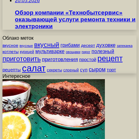
20.05.2026
Обзор компании «Технобытсервис»
оказывающей услуги ремонта техники и
электроники
Облако меток
вкусный
грибами
духовке
вкусное
десерт
вкусные
запеканка
мультиварке
полезный
котлеты
курицей
овощами
пирог
рецепт
приготовить
приготовления
простой
салат
сыром
рецепты
суп
торт
секреты
слоеный
Интересное