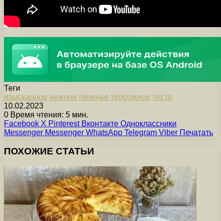
Теги
изысканное
нежное
печенья
творожное
тесто
10.02.2023
0
Время чтения: 5 мин.
Facebook
X
Pinterest
Вконтакте
Одноклассники
Messenger
Messenger
WhatsApp
Telegram
Viber
Печатать
ПОХОЖИЕ СТАТЬИ