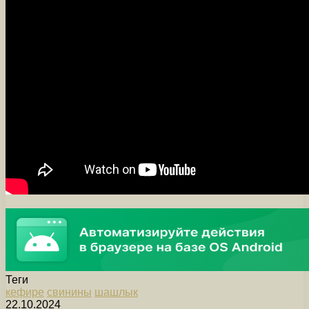
Теги
кефире
свинины
шашлык
22.10.2024