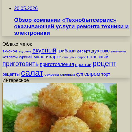
20.05.2026
Обзор компании «Технобытсервис»
оказывающей услуги ремонта техники и
электроники
Облако меток
вкусный
грибами
духовке
вкусное
десерт
вкусные
запеканка
мультиварке
полезный
котлеты
курицей
овощами
пирог
рецепт
приготовить
приготовления
простой
салат
сыром
рецепты
суп
торт
секреты
слоеный
Интересное