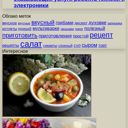
электроники
Облако меток
вкусный
грибами
духовке
вкусное
десерт
вкусные
запеканка
мультиварке
полезный
котлеты
курицей
овощами
пирог
рецепт
приготовить
приготовления
простой
салат
сыром
рецепты
суп
торт
секреты
слоеный
Интересное