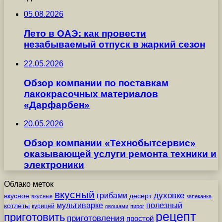
05.08.2026
Лето в ОАЭ: как провести
незабываемый отпуск в жаркий сезон
22.05.2026
Обзор компании по поставкам
лакокрасочных материалов
«Дарфарбен»
20.05.2026
Обзор компании «Технобытсервис»
оказывающей услуги ремонта техники и
электроники
Облако меток
вкусный
грибами
духовке
вкусное
десерт
вкусные
запеканка
мультиварке
полезный
котлеты
курицей
овощами
пирог
рецепт
приготовить
приготовления
простой