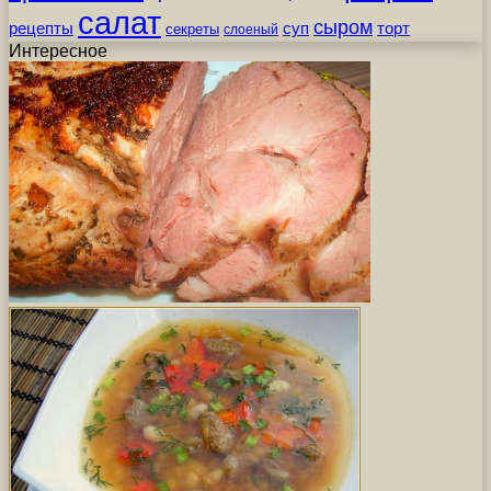
салат
сыром
рецепты
суп
торт
секреты
слоеный
Интересное