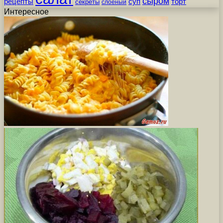
сыром
рецепты
суп
торт
секреты
слоеный
Интересное