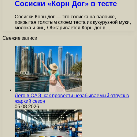
Сосиски «Корн Дог» в тесте
Сосиски Корн-дог — это сосиска на палочке,
покрытая толстым слоем теста из кукурузной муки,
молока и яиц. Обжаривается Корн-дог в…
Свежие записи
Лето в ОАЭ: как провести незабываемый отпуск в
жаркий сезон
05.08.2026