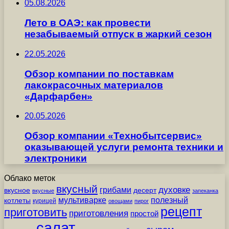
05.08.2026
Лето в ОАЭ: как провести
незабываемый отпуск в жаркий сезон
22.05.2026
Обзор компании по поставкам
лакокрасочных материалов
«Дарфарбен»
20.05.2026
Обзор компании «Технобытсервис»
оказывающей услуги ремонта техники и
электроники
Облако меток
вкусный
грибами
духовке
вкусное
десерт
вкусные
запеканка
мультиварке
полезный
котлеты
курицей
овощами
пирог
рецепт
приготовить
приготовления
простой
салат