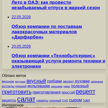
Лето в ОАЭ: как провести
незабываемый отпуск в жаркий сезон
22.05.2026
Обзор компании по поставкам
лакокрасочных материалов
«Дарфарбен»
20.05.2026
Обзор компании «Технобытсервис»
оказывающей услуги ремонта техники и
электроники
Облако меток
вкусный
грибами
духовке
вкусное
десерт
вкусные
запеканка
мультиварке
полезный
котлеты
курицей
овощами
пирог
рецепт
приготовить
приготовления
простой
салат
сыром
рецепты
суп
торт
секреты
слоеный
Интересное