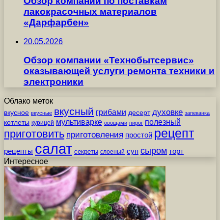
Обзор компании по поставкам
лакокрасочных материалов
«Дарфарбен»
20.05.2026
Обзор компании «Технобытсервис»
оказывающей услуги ремонта техники и
электроники
Облако меток
вкусный
грибами
духовке
вкусное
десерт
вкусные
запеканка
мультиварке
полезный
котлеты
курицей
овощами
пирог
рецепт
приготовить
приготовления
простой
салат
сыром
рецепты
суп
торт
секреты
слоеный
Интересное