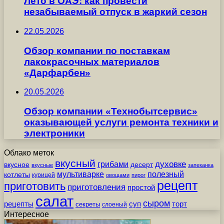
Лето в ОАЭ: как провести
незабываемый отпуск в жаркий сезон
22.05.2026
Обзор компании по поставкам
лакокрасочных материалов
«Дарфарбен»
20.05.2026
Обзор компании «Технобытсервис»
оказывающей услуги ремонта техники и
электроники
Облако меток
вкусный
грибами
духовке
вкусное
десерт
вкусные
запеканка
мультиварке
полезный
котлеты
курицей
овощами
пирог
рецепт
приготовить
приготовления
простой
салат
сыром
рецепты
суп
торт
секреты
слоеный
Интересное