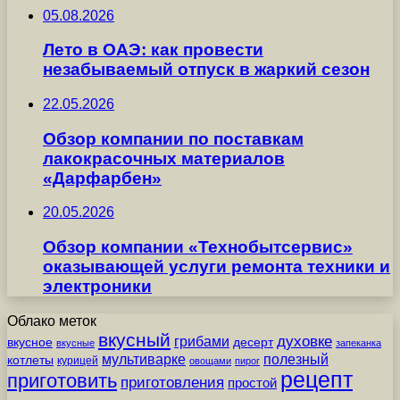
05.08.2026
Лето в ОАЭ: как провести
незабываемый отпуск в жаркий сезон
22.05.2026
Обзор компании по поставкам
лакокрасочных материалов
«Дарфарбен»
20.05.2026
Обзор компании «Технобытсервис»
оказывающей услуги ремонта техники и
электроники
Облако меток
вкусный
грибами
духовке
вкусное
десерт
вкусные
запеканка
мультиварке
полезный
котлеты
курицей
овощами
пирог
рецепт
приготовить
приготовления
простой