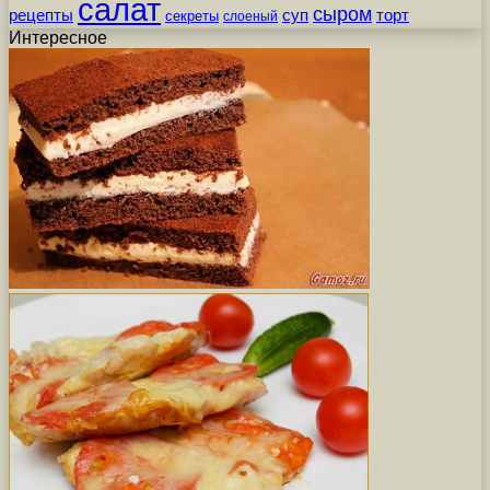
салат
сыром
рецепты
суп
торт
секреты
слоеный
Интересное