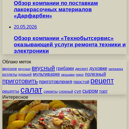
Обзор компании по поставкам
лакокрасочных материалов
«Дарфарбен»
20.05.2026
Обзор компании «Технобытсервис»
оказывающей услуги ремонта техники и
электроники
Облако меток
вкусный
грибами
духовке
вкусное
десерт
вкусные
запеканка
мультиварке
полезный
котлеты
курицей
овощами
пирог
рецепт
приготовить
приготовления
простой
салат
сыром
рецепты
суп
торт
секреты
слоеный
Интересное