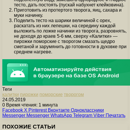
тесто, дать постоять (пускай набухнет клейковина).
Приготовить из протертого творога, яиц, сахара и
муки начинку.
Поделить тесто на шарики величиной с орех,
раскатать из них лепешки, на середину каждой
выложить по ложке начинки из творога, разровнять,
не доходя до краев 5-6 мм, сверху «Калитки» —
пирожки поморские с творогом смазать щедро
сметаной и зарумянить до готовности в духовке при
среднем нагреве.
Теги
калитки
пирожки
поморские
творогом
24.05.2019
0
Время чтения: 1 минута
Facebook
X
Pinterest
Вконтакте
Одноклассники
Messenger
Messenger
WhatsApp
Telegram
Viber
Печатать
ПОХОЖИЕ СТАТЬИ