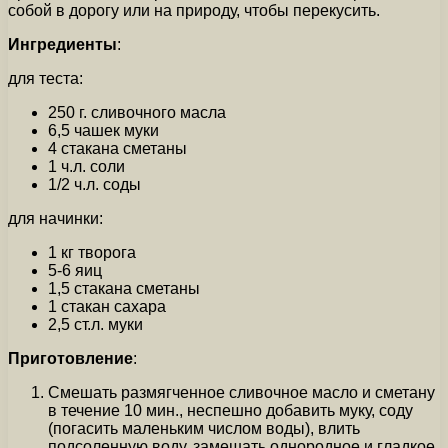
собой в дорогу или на природу, чтобы перекусить.
Ингредиенты
:
для теста:
250 г. сливочного масла
6,5 чашек муки
4 стакана сметаны
1 ч.л. соли
1/2 ч.л. соды
для начинки:
1 кг творога
5-6 яиц
1,5 стакана сметаны
1 стакан сахара
2,5 ст.л. муки
Приготовление
:
Смешать размягченное сливочное масло и сметану
в течение 10 мин., неспешно добавить муку, соду
(погасить маленьким числом воды), влить
подсоленную воду, замешать однородное и гладкое