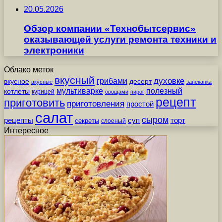
20.05.2026
Обзор компании «Технобытсервис»
оказывающей услуги ремонта техники и
электроники
Облако меток
вкусный
грибами
духовке
вкусное
десерт
вкусные
запеканка
мультиварке
полезный
котлеты
курицей
овощами
пирог
рецепт
приготовить
приготовления
простой
салат
сыром
рецепты
суп
торт
секреты
слоеный
Интересное