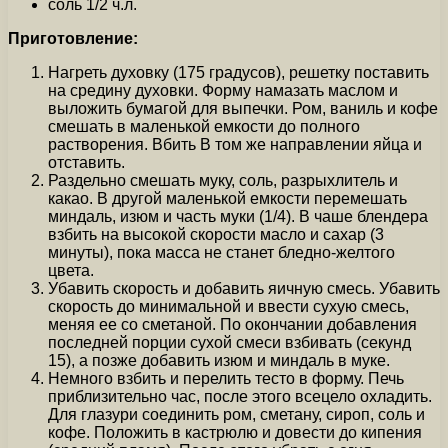
соль 1/2 ч.л.
Приготовление:
Нагреть духовку (175 градусов), решетку поставить
на средину духовки. Форму намазать маслом и
выложить бумагой для выпечки. Ром, ваниль и кофе
смешать в маленькой емкости до полного
растворения. Вбить В том же направлении яйца и
отставить.
Раздельно смешать муку, соль, разрыхлитель и
какао. В другой маленькой емкости перемешать
миндаль, изюм и часть муки (1/4). В чаше блендера
взбить на высокой скорости масло и сахар (3
минуты), пока масса не станет бледно-желтого
цвета.
Убавить скорость и добавить яичную смесь. Убавить
скорость до минимальной и ввести сухую смесь,
меняя ее со сметаной. По окончании добавления
последней порции сухой смеси взбивать (секунд
15), а позже добавить изюм и миндаль в муке.
Немного взбить и перелить тесто в форму. Печь
приблизительно час, после этого всецело охладить.
Для глазури соединить ром, сметану, сироп, соль и
кофе. Положить в кастрюлю и довести до кипения