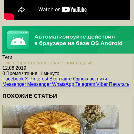
Теги
кекс
неприятном
шоколаде
шоколадный
12.08.2019
0
Время чтения: 1 минута
Facebook
X
Pinterest
Вконтакте
Одноклассники
Messenger
Messenger
WhatsApp
Telegram
Viber
Печатать
ПОХОЖИЕ СТАТЬИ