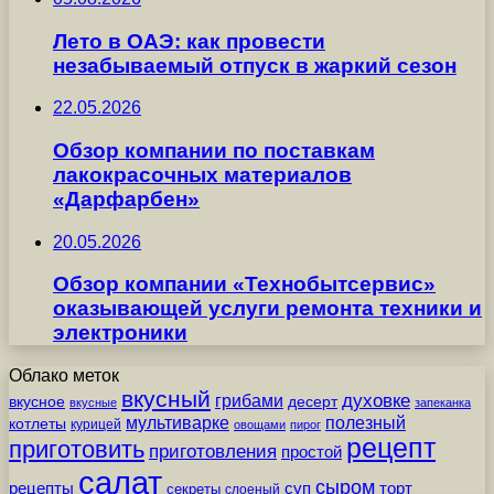
Лето в ОАЭ: как провести
незабываемый отпуск в жаркий сезон
22.05.2026
Обзор компании по поставкам
лакокрасочных материалов
«Дарфарбен»
20.05.2026
Обзор компании «Технобытсервис»
оказывающей услуги ремонта техники и
электроники
Облако меток
вкусный
грибами
духовке
вкусное
десерт
вкусные
запеканка
мультиварке
полезный
котлеты
курицей
овощами
пирог
рецепт
приготовить
приготовления
простой
салат
сыром
рецепты
суп
торт
секреты
слоеный