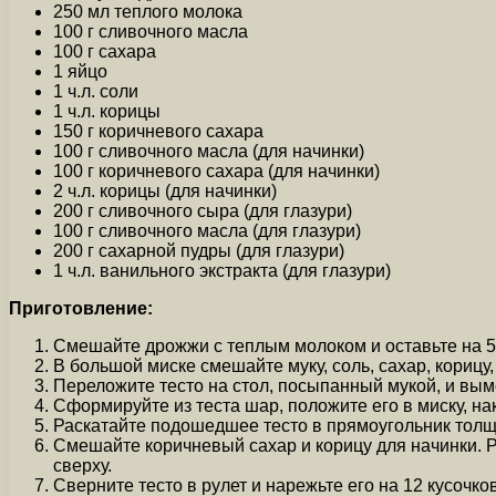
250 мл теплого молока
100 г сливочного масла
100 г сахара
1 яйцо
1 ч.л. соли
1 ч.л. корицы
150 г коричневого сахара
100 г сливочного масла (для начинки)
100 г коричневого сахара (для начинки)
2 ч.л. корицы (для начинки)
200 г сливочного сыра (для глазури)
100 г сливочного масла (для глазури)
200 г сахарной пудры (для глазури)
1 ч.л. ванильного экстракта (для глазури)
Приготовление:
Смешайте дрожжи с теплым молоком и оставьте на 5
В большой миске смешайте муку, соль, сахар, корицу
Переложите тесто на стол, посыпанный мукой, и выме
Сформируйте из теста шар, положите его в миску, на
Раскатайте подошедшее тесто в прямоугольник толщи
Смешайте коричневый сахар и корицу для начинки. Р
сверху.
Сверните тесто в рулет и нарежьте его на 12 кусочков