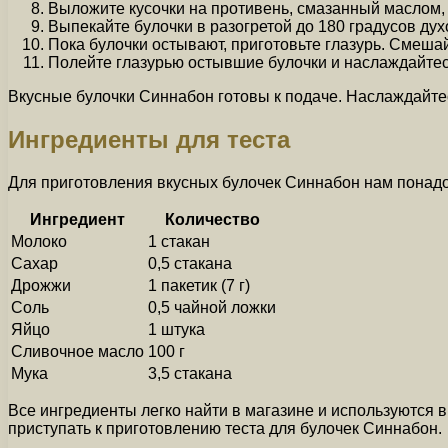
Выложите кусочки на противень, смазанный маслом, и
Выпекайте булочки в разогретой до 180 градусов духо
Пока булочки остывают, приготовьте глазурь. Смеша
Полейте глазурью остывшие булочки и наслаждайтес
Вкусные булочки Синнабон готовы к подаче. Наслаждайтес
Ингредиенты для теста
Для приготовления вкусных булочек Синнабон нам понад
Ингредиент
Количество
Молоко
1 стакан
Сахар
0,5 стакана
Дрожжи
1 пакетик (7 г)
Соль
0,5 чайной ложки
Яйцо
1 штука
Сливочное масло
100 г
Мука
3,5 стакана
Все ингредиенты легко найти в магазине и используются в
приступать к приготовлению теста для булочек Синнабон.