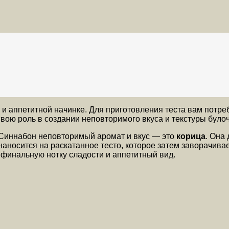
е и аппетитной начинке. Для приготовления теста вам потр
свою роль в создании неповторимого вкуса и текстуры булоч
 Синнабон неповторимый аромат и вкус — это
корица
. Она
наносится на раскатанное тесто, которое затем заворачивае
финальную нотку сладости и аппетитный вид.