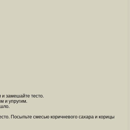
 и замешайте тесто.
м и упругим.
ошло.
есто. Посыпьте смесью коричневого сахара и корицы