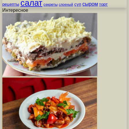
салат
сыром
рецепты
суп
торт
секреты
слоеный
Интересное