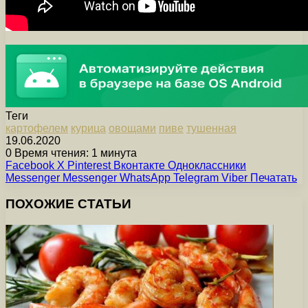
Теги
картофелем
курица
овощами
пиве
тушенная
19.06.2020
0
Время чтения: 1 минута
Facebook
X
Pinterest
Вконтакте
Одноклассники
Messenger
Messenger
WhatsApp
Telegram
Viber
Печатать
ПОХОЖИЕ СТАТЬИ