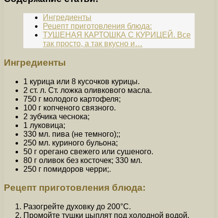
Ингредиенты
Рецепт приготовления блюда:
ТУШЕНАЯ КАРТОШКА С КУРИЦЕЙ. Все
так просто, а так вкусно и…
Ингредиенты
1 курица или 8 кусочков курицы.
2 ст. л. Ст. ложка оливкового масла.
750 г молодого картофеля;
100 г копченого связного.
2 зубчика чеснока;
1 луковица;
330 мл. пива (не темного);;
250 мл. куриного бульона;
50 г орегано свежего или сушеного.
80 г оливок без косточек; 330 мл.
250 г помидоров черри;.
Рецепт приготовления блюда:
Разогрейте духовку до 200°C.
Промойте тушки цыплят под холодной водой.