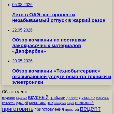
05.08.2026
Лето в ОАЭ: как провести
незабываемый отпуск в жаркий сезон
22.05.2026
Обзор компании по поставкам
лакокрасочных материалов
«Дарфарбен»
20.05.2026
Обзор компании «Технобытсервис»
оказывающей услуги ремонта техники и
электроники
Облако меток
вкусный
грибами
духовке
вкусное
десерт
вкусные
запеканка
мультиварке
полезный
котлеты
курицей
овощами
пирог
рецепт
приготовить
приготовления
простой