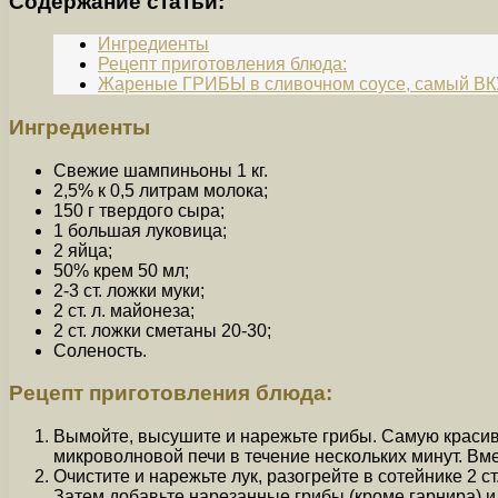
Содержание статьи:
Ингредиенты
Рецепт приготовления блюда:
Жареные ГРИБЫ в сливочном соусе, самый 
Ингредиенты
Свежие шампиньоны 1 кг.
2,5% к 0,5 литрам молока;
150 г твердого сыра;
1 большая луковица;
2 яйца;
50% крем 50 мл;
2-3 ст. ложки муки;
2 ст. л. майонеза;
2 ст. ложки сметаны 20-30;
Соленость.
Рецепт приготовления блюда:
Вымойте, высушите и нарежьте грибы. Самую красиву
микроволновой печи в течение нескольких минут. Вме
Очистите и нарежьте лук, разогрейте в сотейнике 2 с
Затем добавьте нарезанные грибы (кроме гарнира) 