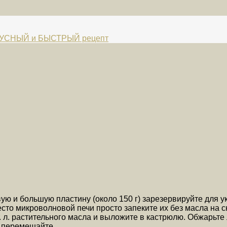
ВКУСНЫЙ и БЫСТРЫЙ рецепт
ю и большую пластину (около 150 г) зарезервируйте для у
сто микроволновой печи просто запеките их без масла на с
т. л. растительного масла и выложите в кастрюлю. Обжарьте 
и перемешайте.