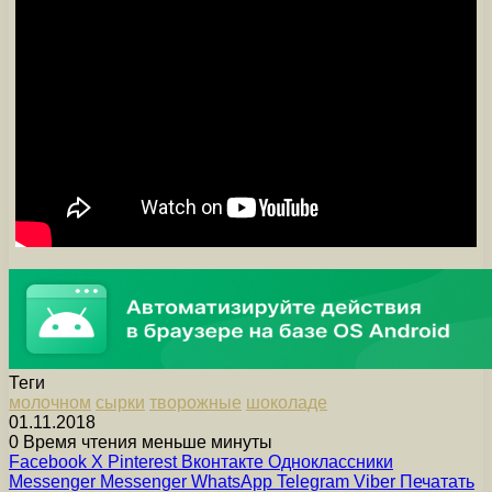
Теги
молочном
сырки
творожные
шоколаде
01.11.2018
0
Время чтения меньше минуты
Facebook
X
Pinterest
Вконтакте
Одноклассники
Messenger
Messenger
WhatsApp
Telegram
Viber
Печатать