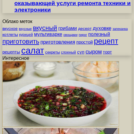
оказывающей услуги ремонта техники и
электроники
Облако меток
вкусный
грибами
духовке
вкусное
десерт
вкусные
запеканка
мультиварке
полезный
котлеты
курицей
овощами
пирог
рецепт
приготовить
приготовления
простой
салат
сыром
рецепты
суп
торт
секреты
слоеный
Интересное